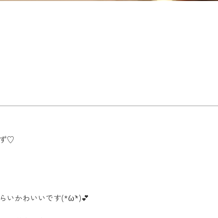
ず♡
わいいです(*´ω`*)
💕