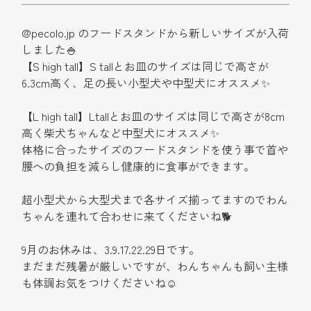
@pecolo.jp のフードスタンドから新しいサイズが入荷
しました
🍚
【S high tall】S tallとお皿のサイズは同じで高さが
6.3cm高く、足の長い小型犬や中型犬にオススメ
✨
【L high tall】Ltallとお皿のサイズは同じで高さが8cm
高く柴犬ちゃんなど中型犬にオススメ
✨
体格に合ったサイズのフードスタンドを使う事で首や
腰への負担を減らし健康的に食事ができます。
超小型犬から大型犬まで各サイズ揃ってますのでわん
ちゃんを連れて合わせに来てくださいね
🐕
9月のお休みは、3.9.17.22.29日です。
まだまだ残暑が厳しいですが、わんちゃんも飼い主様
も体調お気をつけくださいね
☺︎