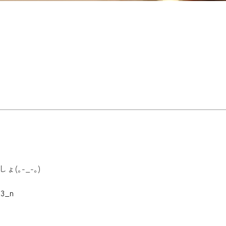
｡-_-｡)