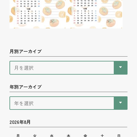
月別アーカイブ
年別アーカイブ
2026年8月
月
火
水
木
金
土
日