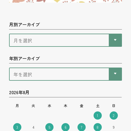
月別アーカイブ
年別アーカイブ
2026年8月
月
火
水
木
金
土
日
1
2
3
4
5
6
7
8
9