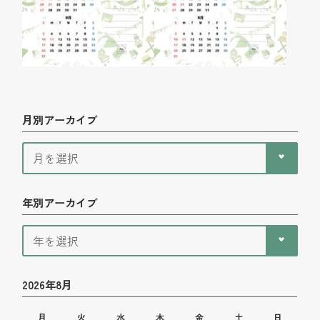
月別アーカイブ
年別アーカイブ
2026年8月
月
火
水
木
金
土
日