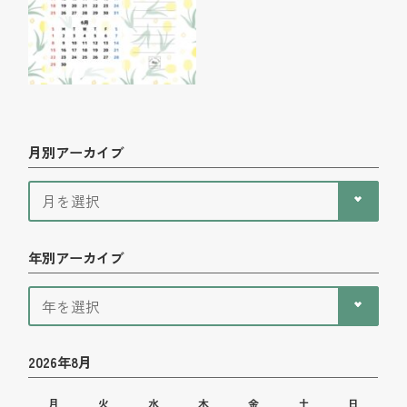
月別アーカイブ
年別アーカイブ
2026年8月
月
火
水
木
金
土
日