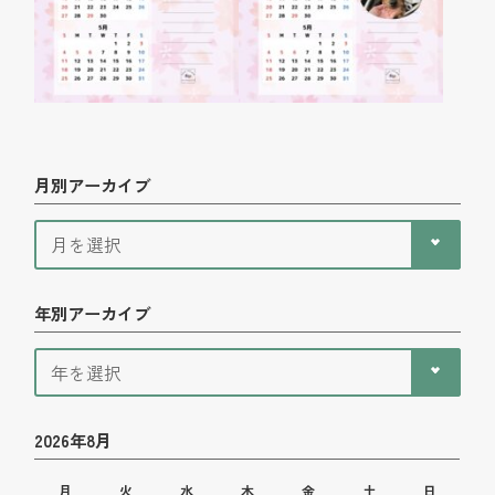
月別アーカイブ
年別アーカイブ
2026年8月
月
火
水
木
金
土
日