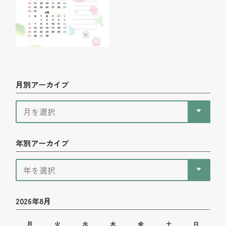
月別アーカイブ
年別アーカイブ
2026年8月
月
火
水
木
金
土
日