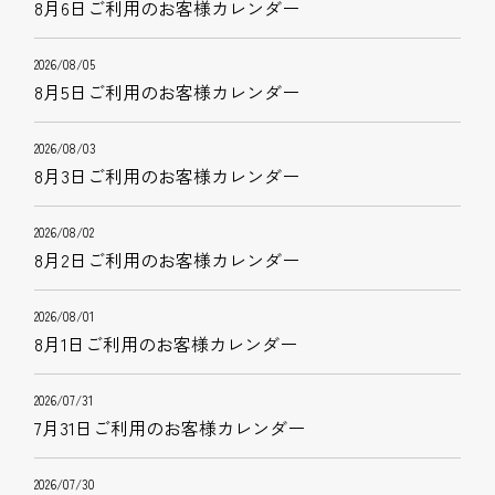
8月6日ご利用のお客様カレンダー
2026/08/05
8月5日ご利用のお客様カレンダー
2026/08/03
8月3日ご利用のお客様カレンダー
2026/08/02
8月2日ご利用のお客様カレンダー
2026/08/01
8月1日ご利用のお客様カレンダー
2026/07/31
7月31日ご利用のお客様カレンダー
2026/07/30