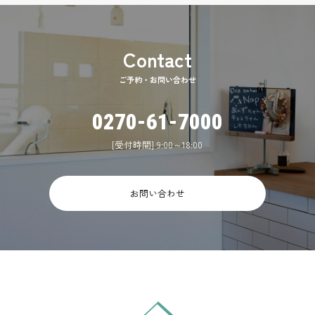
ご予約・お問い合わせ
0270-61-7000
[受付時間] 9:00～18:00
お問い合わせ