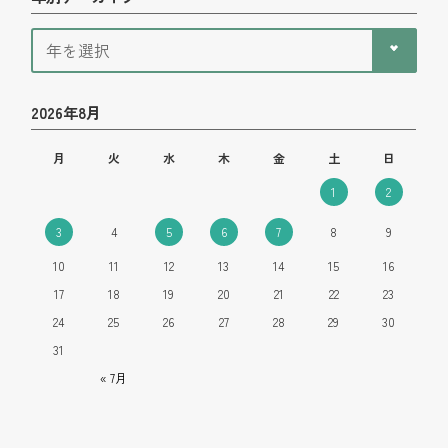
2026年8月
月
火
水
木
金
土
日
1
2
3
4
5
6
7
8
9
10
11
12
13
14
15
16
17
18
19
20
21
22
23
24
25
26
27
28
29
30
31
« 7月